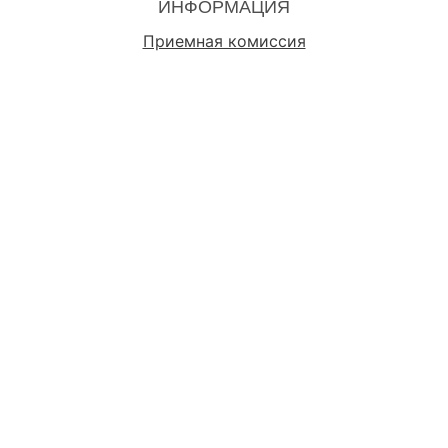
ИНФОРМАЦИЯ
Приемная комиссия
СВЯЖИТЕСЬ С НАМИ
г. Белгород ул. Студенческая, 14, корп.1, к. 103, 116
Телефон : по вопросам проведения олимпиад: тел.
(4722) 30-18-26. По вопросам обучения на
подготовительных курсах: тел. (4722) 30-18-26 / 30-18-
80.
Электронный адрес :
Talant@bsuedu.ru
ИСПОЛЬЗОВАТЬ СОЦСЕТИ
Разработка и техническая поддержка:
Центр
разработки и администрирования информационных