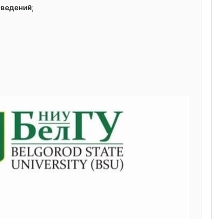
сведений
;