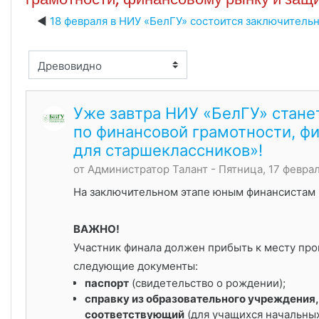
18 февраля в НИУ «БелГУ» состоится заключитель
м отображения
Уже завтра НИУ «БелГУ» стане
по финансовой грамотности, ф
для старшеклассников»!
от
Администратор Талант
- Пятница, 17 феврал
На заключительном этапе юным финансистам п
ВАЖНО!
Участник финала должен прибыть к месту про
следующие документы:
паспорт
(свидетельство о рождении);
с
правку из образовательного учреждения
соответствующий
(для учащихся начальных