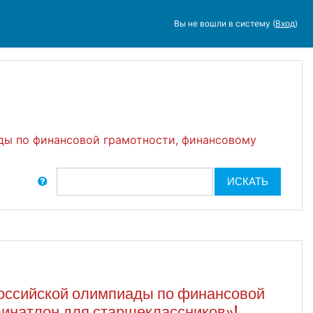
Вы не вошли в систему (
Вход
)
ды по финансовой грамотности, финансовому
иск по форумам
ИСКАТЬ
российской олимпиады по финансовой
Финатлон для старшеклассников»!