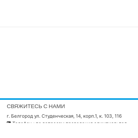
СВЯЖИТЕСЬ С НАМИ
г. Белгород ул. Студенческая, 14, корп.1, к. 103, 116
Телефон : по вопросам проведения олимпиад: тел.
(4722) 30-18-26. По вопросам обучения на